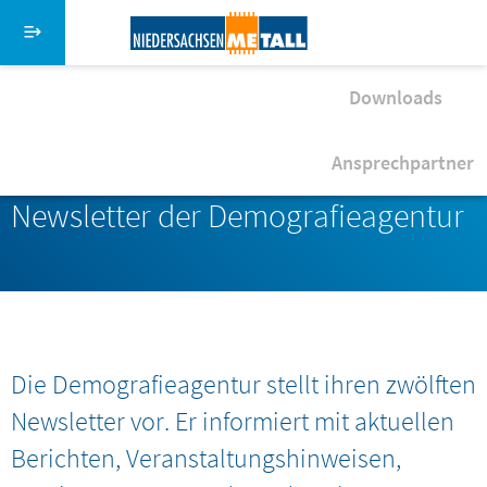
Direkt zum Inhalt
Menü schließen
Artikel
Downloads
Suche
News
Hauptmenü NiedersachsenMetall
03. November 2015
Ansprechpartner
Startseite
Newsletter der Demografieagentur
Über uns
Serviceangebote
Aktuelles
Die Demografieagentur stellt ihren zwölften
Newsletter vor. Er informiert mit aktuellen
Stiftung
Berichten, Veranstaltungshinweisen,