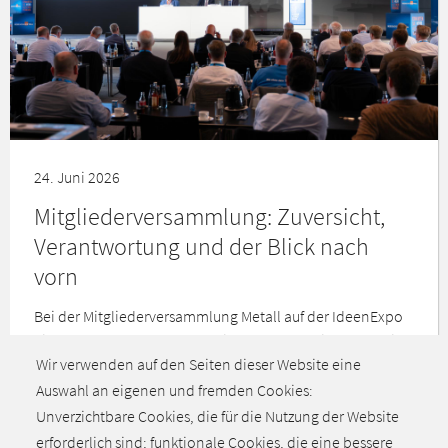
24. Juni 2026
Mitgliederversammlung: Zuversicht,
Verantwortung und der Blick nach
vorn
Bei der Mitgliederversammlung Metall auf der IdeenExpo
ging es um Chancen, Innovationskraft und die Frage, wie
Wir verwenden auf den Seiten dieser Website eine
wieder mehr Zuversicht und Aufbruch entstehen können.
Auswahl an eigenen und fremden Cookies:
Unverzichtbare Cookies, die für die Nutzung der Website
erforderlich sind; funktionale Cookies, die eine bessere