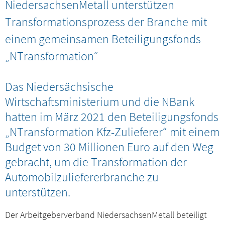
NiedersachsenMetall unterstützen
Presseservice
Transformationsprozess der Branche mit
Netzwerk
einem gemeinsamen Beteiligungsfonds
„NTransformation“
Veranstaltungen
Das Niedersächsische
Downloads
Wirtschaftsministerium und die NBank
hatten im März 2021 den Beteiligungsfonds
Kontakt
„NTransformation Kfz-Zulieferer“ mit einem
Budget von 30 Millionen Euro auf den Weg
Mitgliederbereich
gebracht, um die Transformation der
Automobilzuliefererbranche zu
unterstützen.
Der Arbeitgeberverband NiedersachsenMetall beteiligt