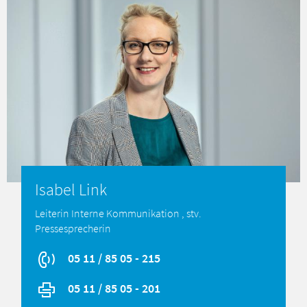
Isabel Link
Leiterin Interne Kommunikation , stv.
Pressesprecherin
05 11 / 85 05 - 215
05 11 / 85 05 - 201