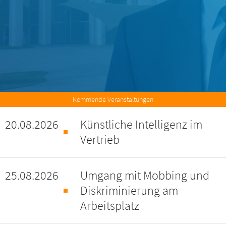
Presseservice
Netzwerk
Veranstaltungen
Downloads
Kommende Veranstaltungen
20.08.2026
Künstliche Intelligenz im
Kontakt
Vertrieb
Mitgliederbereich
25.08.2026
Umgang mit Mobbing und
Diskriminierung am
Arbeitsplatz