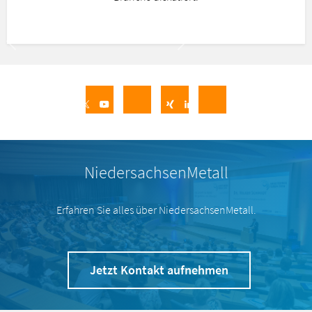
Vorheriger Slide
Nächster Slide
NiedersachsenMetall
Erfahren Sie alles über NiedersachsenMetall.
Jetzt Kontakt aufnehmen