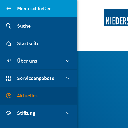
Direkt zum Inhalt
Menü schließen
Suche
Hauptmenü Niedersac
Startseite
Über uns
Serviceangebote
Aktuelles
Stiftung