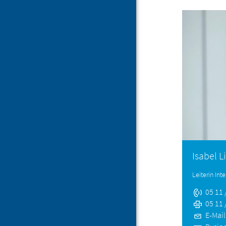
Isabel L
Leiterin In
05 11 /
05 11 /
E-Mail