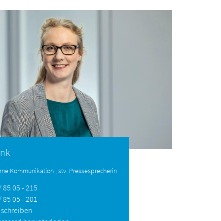
ink
terne Kommunikation , stv. Pressesprecherin
 85 05 - 215
 85 05 - 201
 schreiben