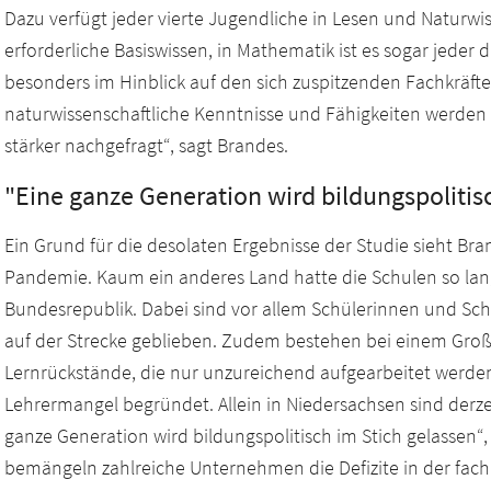
Dazu verfügt jeder vierte Jugendliche in Lesen und Naturwi
erforderliche Basiswissen, in Mathematik ist es sogar jeder dr
besonders im Hinblick auf den sich zuspitzenden Fachkräf
naturwissenschaftliche Kenntnisse und Fähigkeiten werde
stärker nachgefragt“, sagt Brandes.
"Eine ganze Generation wird bildungspolitis
Ein Grund für die desolaten Ergebnisse der Studie sieht B
Pandemie. Kaum ein anderes Land hatte die Schulen so lan
Bundesrepublik. Dabei sind vor allem Schülerinnen und Sch
auf der Strecke geblieben. Zudem bestehen bei einem Großt
Lernrückstände, die nur unzureichend aufgearbeitet werde
Lehrermangel begründet. Allein in Niedersachsen sind derzei
ganze Generation wird bildungspolitisch im Stich gelassen“, k
bemängeln zahlreiche Unternehmen die Defizite in der fac