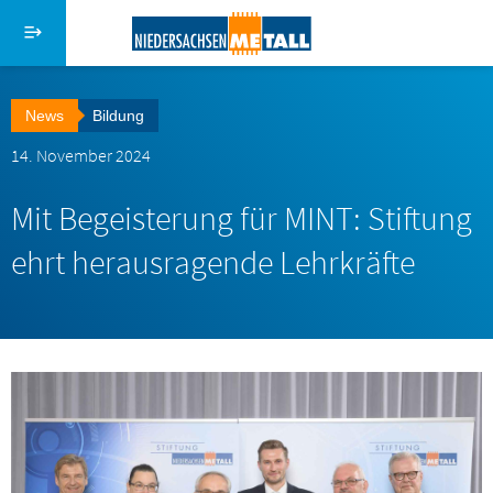
Direkt zum Inhalt
Menü schließen
Suche
News
Bildung
Hauptmenü NiedersachsenMetall
14. November 2024
Startseite
Mit Begeisterung für MINT: Stiftung
Über uns
ehrt herausragende Lehrkräfte
Serviceangebote
Aktuelles
Stiftung