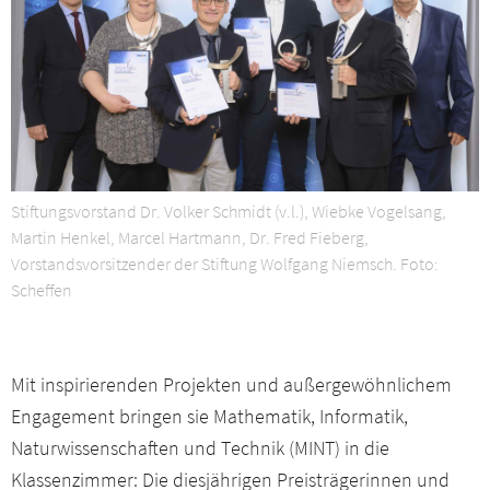
Presseservice
Netzwerk
Veranstaltungen
Downloads
Stiftungsvorstand Dr. Volker Schmidt (v.l.), Wiebke Vogelsang,
Martin Henkel, Marcel Hartmann, Dr. Fred Fieberg,
Vorstandsvorsitzender der Stiftung Wolfgang Niemsch. Foto:
Kontakt
Scheffen
Mitgliederbereich
Mit inspirierenden Projekten und außergewöhnlichem
Engagement bringen sie Mathematik, Informatik,
Naturwissenschaften und Technik (MINT) in die
Klassenzimmer: Die diesjährigen Preisträgerinnen und